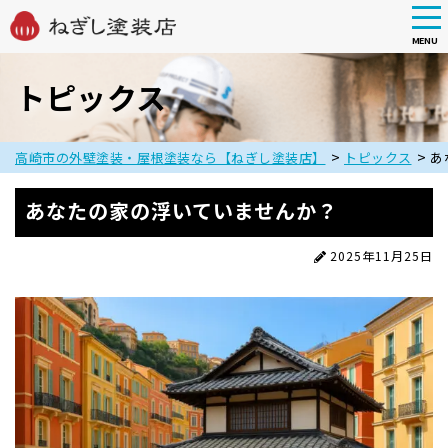
tog
nav
MENU
Skip
to
トピックス
main
content
>
>
高崎市の外壁塗装・屋根塗装なら【ねぎし塗装店】
トピックス
あ
あなたの家の浮いていませんか？
2025年11月25日