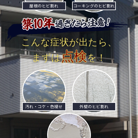
屋根のヒビ割れ
コーキングのヒビ割れ
こんな症状が出たら、
点検
まずは
を！
汚れ・コケ・色褪せ
外壁のヒビ割れ