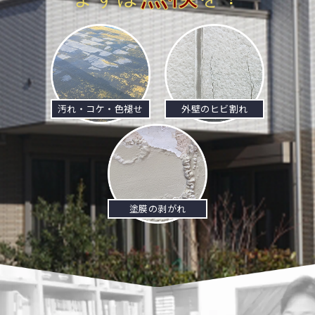
汚れ・コケ・色褪せ
外壁のヒビ割れ
塗膜の剥がれ