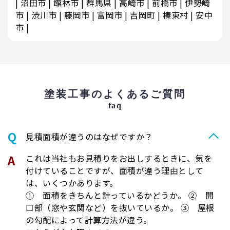
沼田市
館林市
群馬県
高崎市
前橋市
伊勢崎
市
渋川市
藤岡市
富岡市
吉岡町
榛東村
安中
市
塗装工事のよくあるご質問
faq
⾒積⾯積が違うのはなぜですか？
これは当社もお見積りをお出しするときに、気を
付けていることですが、面積が違う理由として
は、いくつかあります。
① 面積をきちんと計っているかどうか。 ② 開
口部（窓や玄関など）を抜いているか。 ③ 屋根
の勾配によって計算方法が違う。