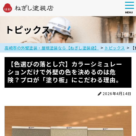
tog
nav
MENU
Skip
to
トピックス
main
content
>
>
高崎市の外壁塗装・屋根塗装なら【ねぎし塗装店】
トピックス
【
【色選びの落とし穴】カラーシミュレー
ションだけで外壁の色を決めるのは危
険？プロが「塗り板」にこだわる理由。
2026年4月14日