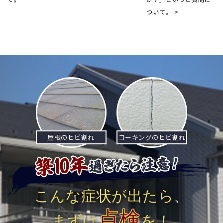
ついて。 >
屋根のヒビ割れ
コーキングのヒビ割れ
こんな症状が出たら、
点検
まずは
を！