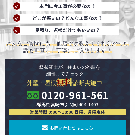
本当に今工事が必要なの？
どこが悪いの？どんな工事なの？
見積り、点検だけでもいいの？
どんなご質問にも、他店では教えてくれなかった
話も正直に、丁寧にご説明します！
一級技能士が、住まいの外装を
細部までチェック！
無料
外壁・屋根
診断実施中！
0120-961-561
群馬県高崎市引間町404-1403
営業時間 9:00〜18:00 日曜、月曜定休
お問い合わせはこちら