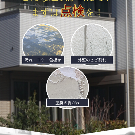
点検
まずは
を！
汚れ・コケ・色褪せ
外壁のヒビ割れ
塗膜の剥がれ