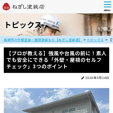
tog
nav
MENU
Skip
to
トピックス
main
content
>
>
高崎市の外壁塗装・屋根塗装なら【ねぎし塗装店】
トピックス
【
【プロが教える】強風や台風の前に！素人
でも安全にできる「外壁・屋根のセルフ
チェック」3つのポイント
2026年3月24日