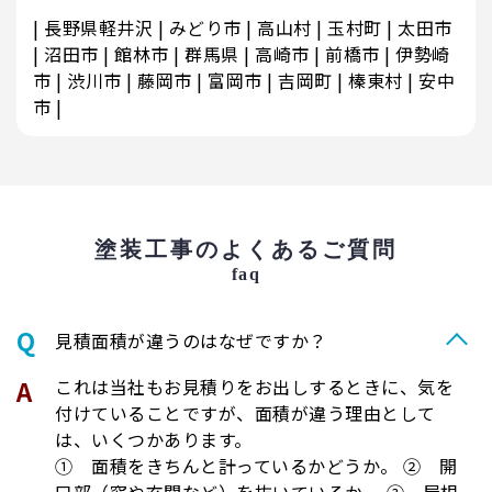
長野県軽井沢
みどり市
高山村
玉村町
太田市
沼田市
館林市
群馬県
高崎市
前橋市
伊勢崎
市
渋川市
藤岡市
富岡市
吉岡町
榛東村
安中
市
塗装工事のよくあるご質問
faq
⾒積⾯積が違うのはなぜですか？
これは当社もお見積りをお出しするときに、気を
付けていることですが、面積が違う理由として
は、いくつかあります。
① 面積をきちんと計っているかどうか。 ② 開
口部（窓や玄関など）を抜いているか。 ③ 屋根