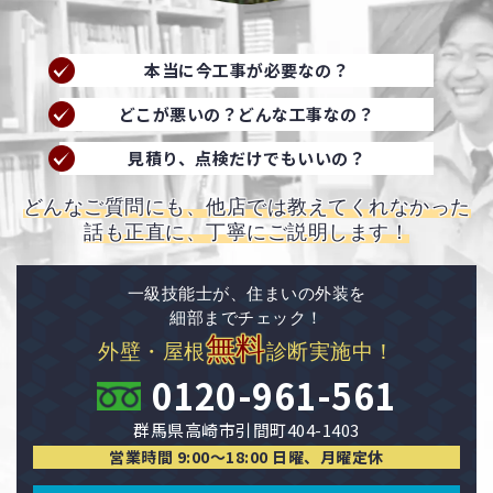
本当に今工事が必要なの？
どこが悪いの？どんな工事なの？
見積り、点検だけでもいいの？
どんなご質問にも、他店では教えてくれなかった
話も正直に、丁寧にご説明します！
一級技能士が、住まいの外装を
細部までチェック！
無料
外壁・屋根
診断実施中！
0120-961-561
群馬県高崎市引間町404-1403
営業時間 9:00〜18:00 日曜、月曜定休