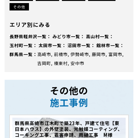
その他
エリア別にみる
長野県軽井沢
みどり市
高山村
玉村町
太田市
沼田市
館林市
群馬県
高崎市
前橋市
伊勢崎市
藤岡市
富岡市
吉岡町
榛東村
安中市
その他の
施工事例
群馬県高崎市江木町で築23年、戸建て住宅【東
日本ハウス】の外壁塗装、光触媒コーティング、
コーキング工事、雹害申請、雨樋工事 M様