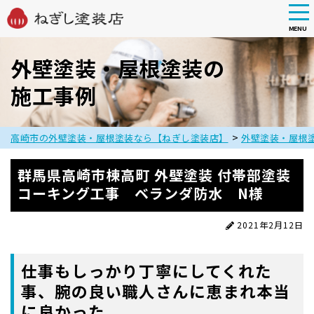
tog
nav
MENU
Skip
to
外壁塗装・屋根塗装の
main
施工事例
content
>
高崎市の外壁塗装・屋根塗装なら【ねぎし塗装店】
外壁塗装・屋根
群馬県高崎市棟高町 外壁塗装 付帯部塗装
コーキング工事 ベランダ防水 N様
2021年2月12日
仕事もしっかり丁寧にしてくれた
事、腕の良い職人さんに恵まれ本当
に良かった。