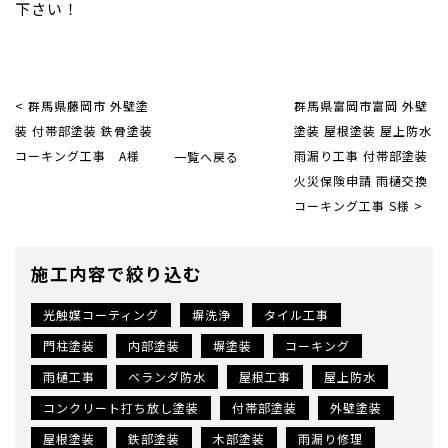
下さい！
< 群馬県藤岡市 外壁塗
群馬県富岡市富岡 外壁
装 付帯部塗装 鉄骨塗装
塗装 屋根塗装 屋上防水
コーキング工事 A様
一覧へ戻る
雨漏り工事 付帯部塗装
火災保険申請 雨樋交換
コーキング工事 S様 >
施工内容で絞り込む
光触媒コーティング
塀洗浄
タイル工事
門柱塗装
内部塗装
塀塗装
コーキング
雨樋工事
ベランダ防水
屋根工事
屋上防水
コンクリート打ち放し塗装
付帯部塗装
外壁塗装
屋根塗装
鉄部塗装
木部塗装
雨漏り修理