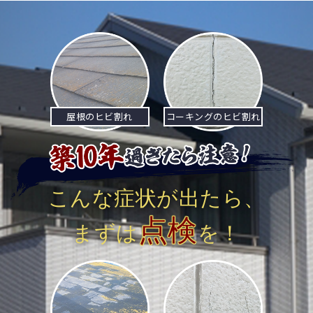
屋根のヒビ割れ
コーキングのヒビ割れ
こんな症状が出たら、
点検
まずは
を！