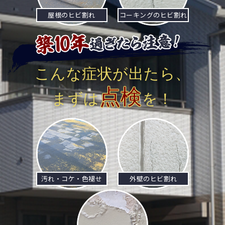
屋根のヒビ割れ
コーキングのヒビ割れ
こんな症状が出たら、
点検
まずは
を！
汚れ・コケ・色褪せ
外壁のヒビ割れ