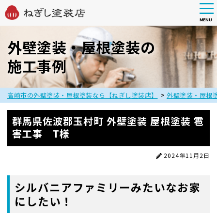
tog
nav
MENU
Skip
to
外壁塗装・屋根塗装の
main
施工事例
content
>
高崎市の外壁塗装・屋根塗装なら【ねぎし塗装店】
外壁塗装・屋根
群馬県佐波郡玉村町 外壁塗装 屋根塗装 雹
害工事 T様
2024年11月2日
シルバニアファミリーみたいなお家
にしたい！