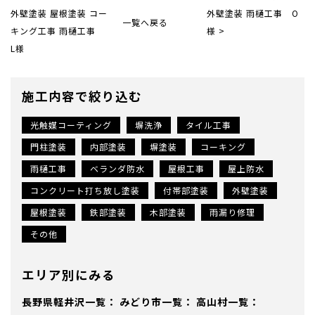
外壁塗装 屋根塗装 コー
外壁塗装 雨樋工事 O
一覧へ戻る
キング工事 雨樋工事
様 >
L様
施工内容で絞り込む
光触媒コーティング
塀洗浄
タイル工事
門柱塗装
内部塗装
塀塗装
コーキング
雨樋工事
ベランダ防水
屋根工事
屋上防水
コンクリート打ち放し塗装
付帯部塗装
外壁塗装
屋根塗装
鉄部塗装
木部塗装
雨漏り修理
その他
エリア別にみる
長野県軽井沢
みどり市
高山村